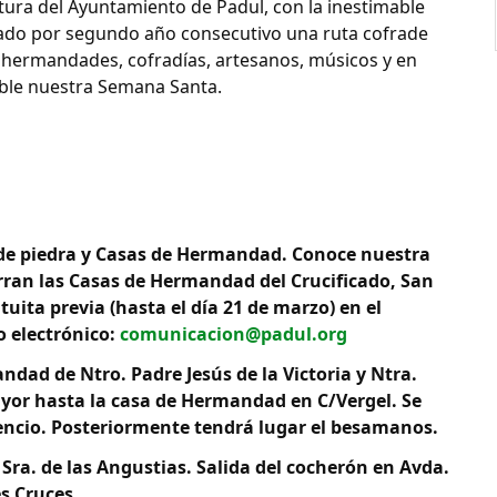
tura del Ayuntamiento de Padul, con la inestimable
ado por segundo año consecutivo una ruta cofrade
r hermandades, cofradías, artesanos, músicos y en
ible nuestra Semana Santa.
s de piedra y Casas de Hermandad. Conoce nuestra
erran las Casas de Hermandad del Crucificado, San
uita previa (hasta el día 21 de marzo) en el
o electrónico:
comunicacion@padul.org
ndad de Ntro. Padre Jesús de la Victoria y Ntra.
 Mayor hasta la casa de Hermandad en C/Vergel. Se
ilencio. Posteriormente tendrá lugar el besamanos.
 Sra. de las Angustias. Salida del cocherón en Avda.
s Cruces.