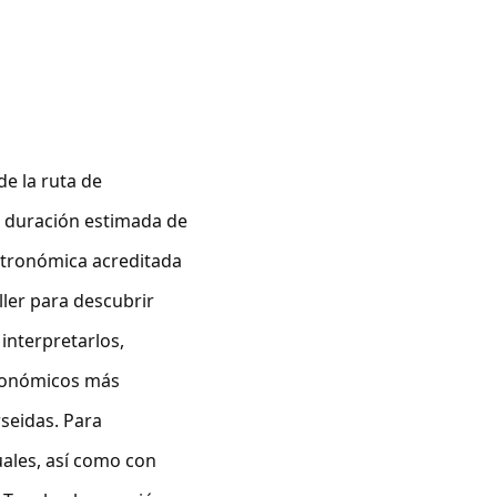
de la ruta de
a duración estimada de
stronómica acreditada
ller para descubrir
 interpretarlos,
tronómicos más
rseidas. Para
uales, así como con