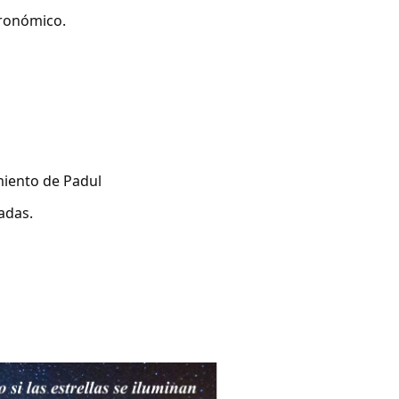
tronómico.
amiento de Padul
adas.