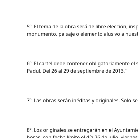
5º. El tema de la obra será de libre elección, i
monumento, paisaje o elemento alusivo a nues
6º. El cartel debe contener obligatoriamente el 
Padul. Del 26 al 29 de septiembre de 2013.”
7º. Las obras serán inéditas y originales. Solo 
8º. Los originales se entregarán en el Ayuntamie
horas, con fecha límite el día 26 de julio, vier